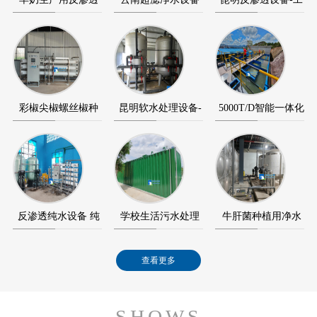
设备-反渗透纯水…
+反渗透纯水设备…
业反渗透纯水设…
彩椒尖椒螺丝椒种
昆明软水处理设备-
5000T/D智能一体化
植用超滤设备+反…
软化水设备-软水…
净水设备（净水…
反渗透纯水设备 纯
学校生活污水处理
牛肝菌种植用净水
水设备应用在澄…
智能化MBR膜一
设备应用在景洪宏…
查看更多
体…
SHOWS