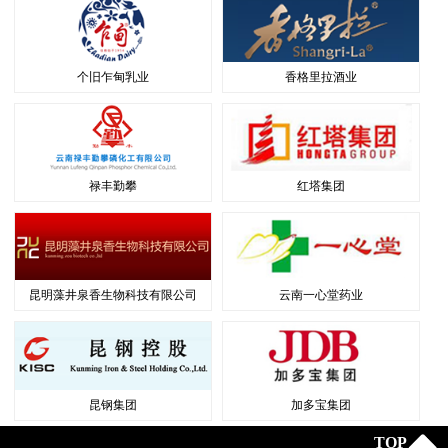
个旧乍甸乳业
香格里拉酒业
禄丰勤攀
红塔集团
昆明藻井泉香生物科技有限公司
云南一心堂药业
昆钢集团
加多宝集团
TOP