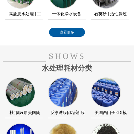
高盐废水处理 | 工
一体化净水设备 |
石英砂 | 活性炭过
业高盐废水零排放
农村饮水工程
滤器
查看更多
SHOWS
水处理耗材分类
杜邦膜(原美国陶
反渗透膜阻垢剂 膜
美国西门子EDI模
氏) 海德能反渗透膜
清洗剂 膜杀菌剂
块 美国通用GE EDI