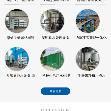
设备-反渗透纯水…
+反渗透纯水设备…
业反渗透纯水设…
彩椒尖椒螺丝椒种
昆明软水处理设备-
5000T/D智能一体化
植用超滤设备+反…
软化水设备-软水…
净水设备（净水…
反渗透纯水设备 纯
学校生活污水处理
牛肝菌种植用净水
水设备应用在澄…
智能化MBR膜一
设备应用在景洪宏…
查看更多
体…
SHOWS