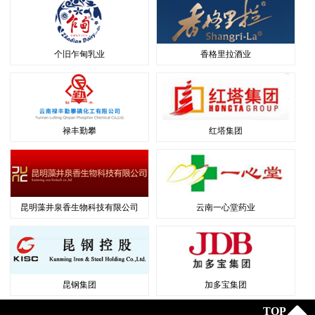
个旧乍甸乳业
香格里拉酒业
禄丰勤攀
红塔集团
昆明藻井泉香生物科技有限公司
云南一心堂药业
昆钢集团
加多宝集团
TOP