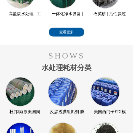
高盐废水处理 | 工
一体化净水设备 |
石英砂 | 活性炭过
业高盐废水零排放
农村饮水工程
滤器
查看更多
SHOWS
水处理耗材分类
杜邦膜(原美国陶
反渗透膜阻垢剂 膜
美国西门子EDI模
氏) 海德能反渗透膜
清洗剂 膜杀菌剂
块 美国通用GE EDI