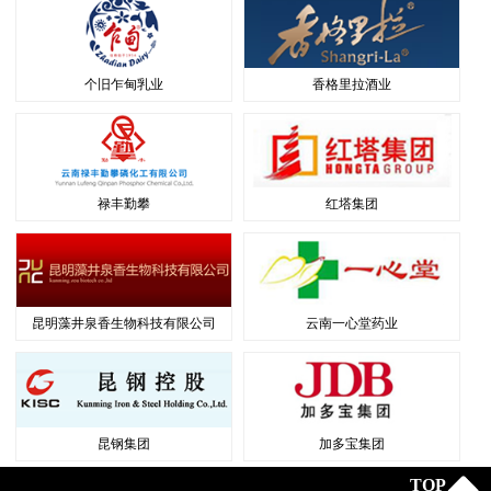
个旧乍甸乳业
香格里拉酒业
禄丰勤攀
红塔集团
昆明藻井泉香生物科技有限公司
云南一心堂药业
昆钢集团
加多宝集团
TOP