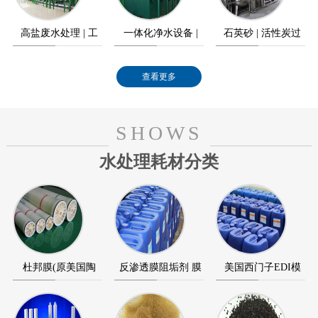
高盐废水处理 | 工
一体化净水设备 |
石英砂 | 活性炭过
业高盐废水零排放
农村饮水工程
滤器
查看更多
SHOWS
水处理耗材分类
杜邦膜(原美国陶
反渗透膜阻垢剂 膜
美国西门子EDI模
氏) 海德能反渗透膜
清洗剂 膜杀菌剂
块 美国通用GE EDI