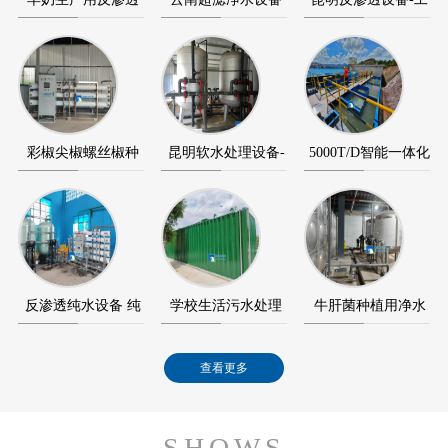
设备-反渗透纯水…
+反渗透纯水设备…
业反渗透纯水设…
彩椒尖椒螺丝椒种
昆明软水处理设备-
5000T/D智能一体化
植用超滤设备+反…
软化水设备-软水…
净水设备（净水…
反渗透纯水设备 纯
学校生活污水处理
牛肝菌种植用净水
水设备应用在澄…
智能化MBR膜一
设备应用在景洪宏…
查看更多
体…
SHOWS