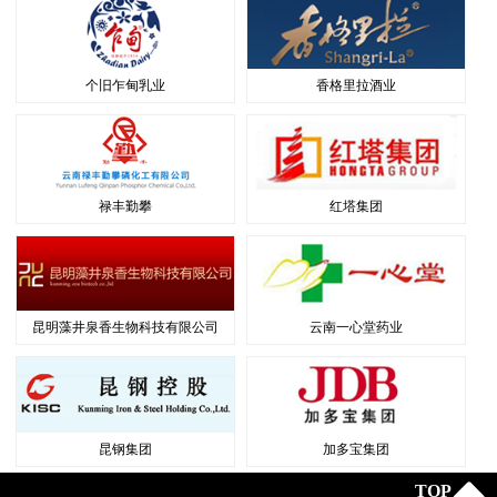
个旧乍甸乳业
香格里拉酒业
禄丰勤攀
红塔集团
昆明藻井泉香生物科技有限公司
云南一心堂药业
昆钢集团
加多宝集团
TOP