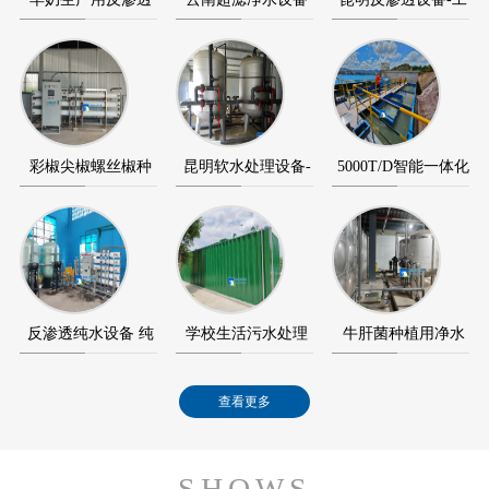
设备-反渗透纯水…
+反渗透纯水设备…
业反渗透纯水设…
彩椒尖椒螺丝椒种
昆明软水处理设备-
5000T/D智能一体化
植用超滤设备+反…
软化水设备-软水…
净水设备（净水…
反渗透纯水设备 纯
学校生活污水处理
牛肝菌种植用净水
水设备应用在澄…
智能化MBR膜一
设备应用在景洪宏…
查看更多
体…
SHOWS