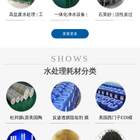
高盐废水处理 | 工
一体化净水设备 |
石英砂 | 活性炭过
业高盐废水零排放
农村饮水工程
滤器
查看更多
SHOWS
水处理耗材分类
杜邦膜(原美国陶
反渗透膜阻垢剂 膜
美国西门子EDI模
氏) 海德能反渗透膜
清洗剂 膜杀菌剂
块 美国通用GE EDI