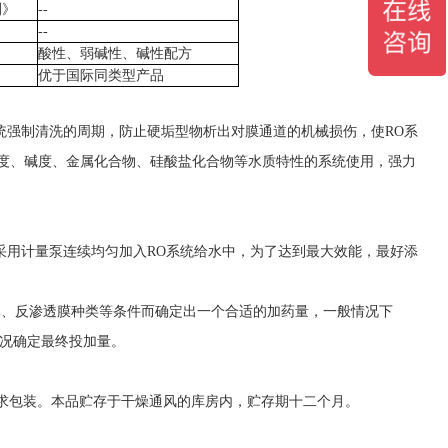
测》
--
--
酸性、弱碱性、碱性配方
优于国际同类型产品
统强制清洗的周期，防止硬垢型物析出对膜通道的机械损伤，使
RO
系
度、碱度、金属化合物、硅酸盐化合物等水质特性的系统使用，强力
采用计量泵连续均匀加入
RO
系统给水中，为了达到最大效能，最好添
率、
反渗透
膜种类等条件而确定出一个合适的加药量，一般情况下
况确定最终投加量。
求包装。本品贮存于干燥通风的库房内，贮存期十二个月。