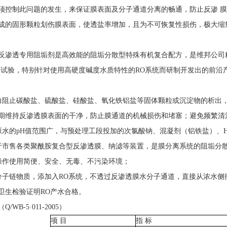
须控制此问题的发生，来保证膜表面及分子通道分离的畅通，防止反渗 膜
成的固形颗粒划伤膜表面，使透盐率增加，且为不可恢复性损伤，极大缩
反渗透
专用阻垢剂是高效能的阻垢分散型特殊有机复合配方，是维邦公司
际试验，特别针对使用高硬度碱度水质特性的
RO
系统而研制开发出的前沿
力阻止碳酸盐、硫酸盐、硅酸盐、氧化铁铝盐等固体颗粒或沉淀物的析出
期维持
反渗透
膜表面的干净，防止膜通道的机械损伤和堵塞；避免频繁清
原水的
pH
值范围广，与预处理工段投加的次氯酸钠、混凝剂（铝铁盐）、
于市售各类聚酰胺复合型
反渗透
膜、纳滤等装置，是膜分离系统的阻垢分
操作使用简便、安全、无毒、不污染环境；
分子链物质，添加入
RO
系统，不透过
反渗透
膜水分子通道，直接从浓水侧
卫生检验证明
RO
产水合格。
（
Q/WB-5
·
011-2005
）
项 目
指 标