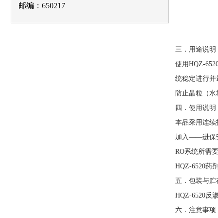
邮编：650217
三．用途说明
使用
HQZ-652
统稳定进行并
防止晶粒（水
四．使用说明
本品采用连续
加入——进保
RO
系统所需
HQZ-6520
药
五．包装与贮
HQZ-6520
反
六．注意事项