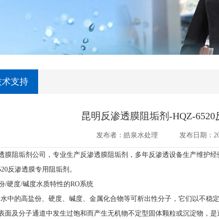
技术支持
昆明反渗透膜阻垢剂-HQZ-65
发布者：皓泉水处理
发布日期：201
透膜阻垢剂公司，专业生产反渗透膜阻垢剂，多年反渗透设备生产维护经
520
反渗透膜专用阻垢剂。
份
/
硬度
/
碱度水质特性的
RO
系统
给水中的高盐份、硬度、碱度、金属化合物等可析出性分子，它们以不稳
表面及分子通道中发生过饱和而产生无机物不定型固体颗粒或沉淀物，是