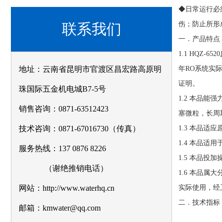
◆日常运行必
伤；防止所形
联系我们
一．产品特点
1.1 HQZ-6520
地址：云南省昆明市官渡区昌宏路高原明
年
RO
系统实
证明。
珠国际五金机电城B7-5号
1.2
本品能强
销售咨询：0871-63512423
塞微粒，长周
技术咨询：0871-67016730（传真）
1.3
本品适应
1.4
本品适用
服务热线：137 0876 8226
1.5
本品投加
（谢绝推销电话）
1.6
本品属大
网站：http://www.waterhq.cn
实际使用，经
二．技术指标
邮箱：kmwater@qq.com