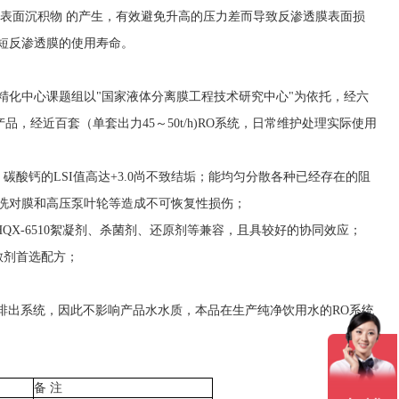
表面沉积物 的产生，有效避免升高的压力差而导致反渗透膜表面损
短
反渗透
膜的使用寿命。
精化中心课题组以
"
国家液体分离膜工程技术研究中心
"
为依托，经六
产品，经近百套（单套出力
45
～
50t/h)RO
系统，日常维护处理实际使用
，碳酸钙的
LSI
值高达
+3.0
尚不致结垢；能均匀分散各种已经存在的阻
洗对膜和高压泵叶轮等造成不可恢复性损伤；
HQX-6510
絮凝剂、杀菌剂、还原剂等兼容，且具较好的协同效应；
散剂首选配方；
排出系统，因此不影响产品水水质，本品在生产纯净饮用水的
RO
系统
备 注