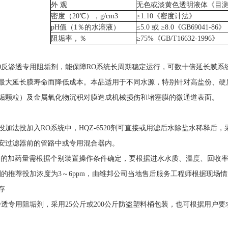
外 观
无色或淡黄色透明液体《目
密度（
20
℃），
g/cm3
≥
1.10
《密度计法》
pH
值（
1
％的水溶液）
≤
5.0
或
≥
8.0
《
GB69041-86
》
阻垢率，％
≥
75%
《
GB/T16632-1996
》
0
反渗透
专用阻垢剂，能保障
RO
系统长周期稳定运行，可数十倍延长膜系
最大延长膜寿命而降低成本。本品适用于不同水源，特别针对高盐份、硬
垢颗粒）及金属氧化物沉积对膜造成机械损伤和堵塞膜的微通道表面。
投加法投加入
RO
系统中，
HQZ-6520
剂可直接或用滤后水除盐水稀释后，
安过滤器前的管路中或专用混合器内。
要的加药量需根据个别装置操作条件确定，要根据进水水质、温度、回收
剂的推荐投加浓度为
3
～
6ppm
，由维邦公司当地售后服务工程师根据现场情
存
渗透
专用阻垢剂，采用
25
公斤或
200
公斤防盗塑料桶包装，也可根据用户要